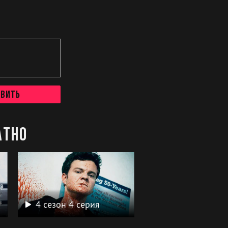
авить
атно
4 сезон 4 серия