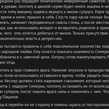
редной раз порадуют почитателей невероятным сюжетом. Н
в в рукаве, поэтому в данной серии будет много экшена и н
ти тому вакцину, надеясь вернуть к жизни супруга. Идея п
время в коме, пришел в себя. Спустя пару часов теплых б
мять, начинает передвигаться сквозь стены, а после жесто
ода, как использовать антидот и возвратить родителя в пр
, чего ему хочется добиться от жизни. Только присутствие
окончательно впасть в депрессию.
и пытаются привлечь к себе максимальное количество люде
я народной любви. Ему хочется показать значимость Семерк
лизиться к заветной цели. Хитрец готов манипулировать Р
нг отца.
птать в прах главного врага. Наличие опухоли и предчувст
н готов использовать оставшееся время, чтобы увидеть по
ьи. Кеслер должен стать надежным союзником, который не
четы с лидером Семерки, поэтому остановить их от возмезд
ю суперов, после лишить врага силы и покончить с ним. Что
у Пацанов.
-А перейти на ее сторону и помочь скрыть от посторонни