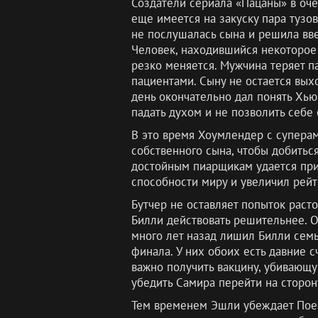
Создатели сериала «Пацаны» в оче
еще имеется на закуску пара тузо
не послушалась сына и решила ввес
Человек, находившийся некоторое 
резко меняется. Мужчина теряет па
пациентами. Сыну не остается вых
день окончательно дал понять Хьюи
падать духом и не позволить себе 
В это время Хоумлендер с суперам
собственного сына, чтобы добитьс
достойным пиарщикам удается приб
способности миру и увеличил рейти
Бутчер не оставляет попыток расто
Билли действовать решительнее. О
много лет назад лишил Билли сем
финала. У них обоих есть давние с
важно получить вакцину, убивающу
убедить Самира перейти на сторон
Тем временем Эшли убеждает Поезд