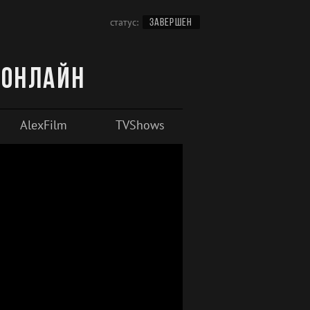
статус:
ЗАВЕРШЕН
 онлайн
AlexFilm
TVShows
HDrezka Studio