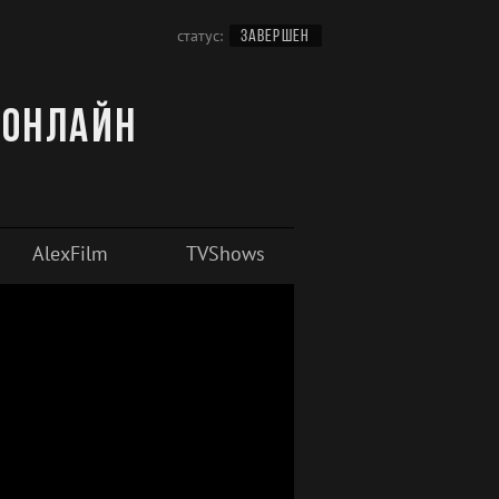
статус:
ЗАВЕРШЕН
 онлайн
AlexFilm
TVShows
HDrezka Studio