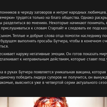
лонников в череду заговоров и интриг народных любимцев.
емерки» трудятся только на благо общества. Однако раскр
ы разделиться во мнениях. Некоторые начинают понимать, 
 прислушиваться к словам Старлайт и следовать ее подсказ
сыном. Теплые и добрые слова отца помогли наследнику пон
будущем выполнять просьбы Бутчера, чтобы в конечном сч
ться.
скивает наружу негативные эмоции. Он готов показать миру
дталкивает к неправильным действиям, которые ставят под 
 в руках Бутчера появляется уникальная вакцина, которая
 одиночку победить лидера суперов не получится, он выну
акомые, выяснится уже в четвертой серии актуального сезо