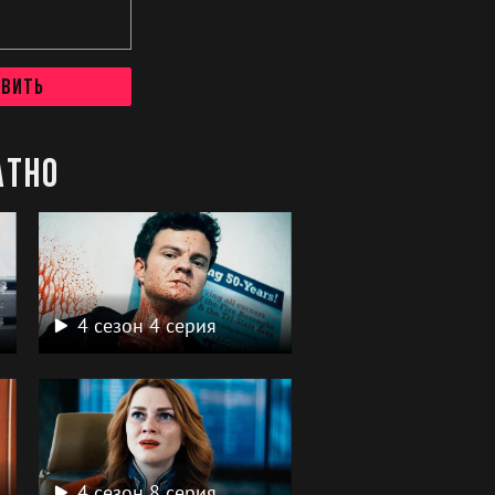
авить
атно
4 сезон 4 серия
4 сезон 8 серия