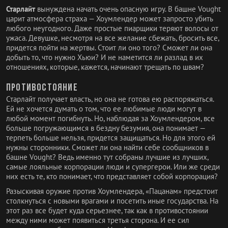
Старлайт
вынуждена начать очень опасную игру. В башне Vought
царит атмосфера страха — Хоумлендер может запросто убить
любого неугодного. Даже простые пиарщики теряют волосы от
ужаса. Девушке, несмотря на все желание сбежать, бросить все,
придется пойти на жертвы. Стоит ли оно того? Сможет ли она
добыть то, что нужно Хьюи? И не наметится ли разлад в их
отношениях, которые, кажется, начинают трещать по швам?
Противостояние
Старлайт получает власть, но она не готова ею распоряжаться.
Ей не хочется думать о том, что ее любимые люди могут в
любой момент погибнуть. Но, наблюдая за Хоумлендером, все
больше погружающимся в бездну безумия, она понимает —
терпеть больше нельзя, придется защищаться. Но для этого ей
нужны сторонники. Сможет ли она найти себе сообщников в
башне Vought? Ведь именно тут собраны лучшие из лучших,
самые лояльные корпорации люди и супергерои. Или же среди
них есть те, кто понимает, что представляет собой корпорация?
Разыскивая оружие против Хоумлендера, «Пацанам» предстоит
столкнуться с новыми врагами и посетить иные государства. На
этот раз все будет куда серьезнее, так как в противостоянии
между ними может появиться третья сторона. И ее сил