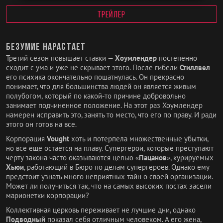
ТРЕЙЛЕР
Безумие нарастает
Третий сезон повышает ставки —
Хоумлендер
постепенно
сходит с ума и уже не скрывает этого. После гибели
Стиллвел
его психика окончательно пошатнулась. Он прекрасно
понимает, что для большинства людей он является живым
полубогом, который по какой-то причине добровольно
занимает подчиненное положение. На этот раз Хоумлендер
намерен исправить это, занять то место, что его по праву. И ради
этого он готов на все.
Корпорация
Vought
хоть и потерпела множественные убытки,
но все еще остается на плаву. Супергерои, которые преступают
черту закона часто оказываются целью «
Пацанов
», курируемых
Хьюи
, работающий в Бюро по делам супергероев. Однако ему
предстоит узнать много неприятных тайн о своей организации.
Может ли получиться так, что на самых высоких постах засели
марионетки корпорации?
Коллективная церковь переживает не лучшие дни, однако
Подводный
показал себя отличным человеком. А его жена,