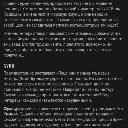
словно серый кардинал, продолжает вести его к вершине
лестницы. Сможет ли он обуздать свой характер гуляки? Ведь
Подводный очень любит морскую фауну, и она нередко
отвечает ему взаимностью… Сможет ли его супруга добиться
своей цели и насладиться популярностью, которую так ждет?
Именно теперь ставки повышаются — «Пацаны» должны убить
самого Хоумлендера. Но у них нет оружия, способного нанести
ему вред. Его так трудно найти. И для этого, возможно, им
придется обратить к прошлому, но оно сокрыто за семью
печатями...
Буря
Противостояние заставляет «Пацанов» применять новые
методы. Даже
Бутчер
умудряется это понять. Но смена тактики
может привести к потере союзников. С каждым днем он
становился все более жестким. Навредит ли это единству?
Сможет ли команда претерпеть все эти изменения? Ведь
интересы каждого оказываются нарушенными.
Французик
сейчас сильнее всего нужен своей группе, как и его
Кимико
. Однако их обоих неожиданно настигает прошлое.
Сможет ли парень пережить это? И почему, когда пришло время
отдавать «долги», некогда верный пес решил отказаться?